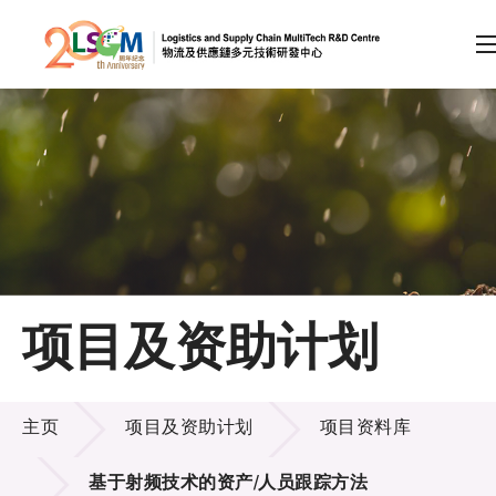
A
A
EN
繁
简
A
跳到内容（按回车键）
会员登录
主页
项目及资助计划
关于LSCM
项目及资助计划
技术商品化
主页
项目及资助计划
项目资料库
项目及资助计划
基于射频技术的资产/人员跟踪方法