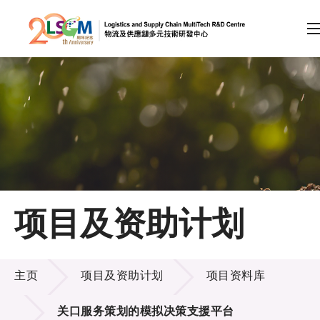
A
A
EN
繁
简
A
跳到内容（按回车键）
会员登录
主页
项目及资助计划
关于LSCM
项目及资助计划
技术商品化
主页
项目及资助计划
项目资料库
项目及资助计划
关口服务策划的模拟决策支援平台