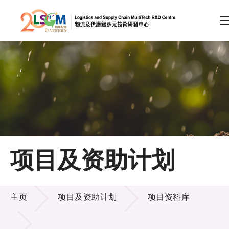
A
A
EN
繁
简
A
跳到内容（按回车键）
会员登录
主页
项目及资助计划
关于LSCM
项目及资助计划
技术商品化
主页
项目及资助计划
项目资料库
项目及资助计划