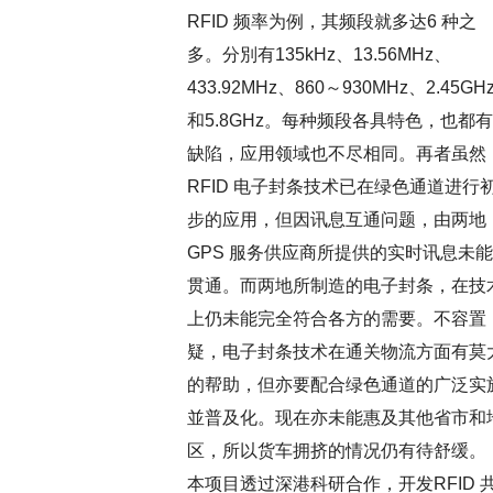
RFID 频率为例，其频段就多达6 种之
多。分別有135kHz、13.56MHz、
433.92MHz、860～930MHz、2.45GH
和5.8GHz。每种频段各具特色，也都有
缺陷，应用领域也不尽相同。再者虽然
RFID 电子封条技术已在绿色通道进行
步的应用，但因讯息互通问题，由两地
GPS 服务供应商所提供的实时讯息未能
贯通。而两地所制造的电子封条，在技
上仍未能完全符合各方的需要。不容置
疑，电子封条技术在通关物流方面有莫
的帮助，但亦要配合绿色通道的广泛实
並普及化。现在亦未能惠及其他省市和
区，所以货车拥挤的情况仍有待舒缓。
本项目透过深港科研合作，开发RFID 