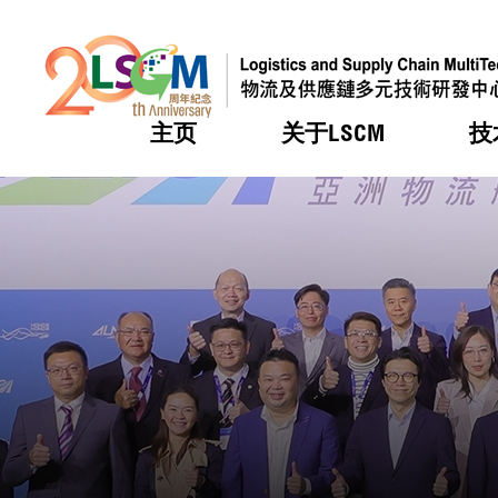
主页
关于LSCM
技
跳到内容（按回车键）
热门
热门
热门
热门
热门
机构简
服务
合作计
活动
会籍及
愿景及
LSCM 
可获授
研发重
登记会
奖项
奖项
奖项
奖项
奖项
服务范
业界活
LSCM 动向
LSCM 动向
LSCM 动向
LSCM 动向
LSCM 动向
应用于
资助计
会员列
组织架
奖项
资助计
重点项
会员登
组织架
新闻中
税务优
董事局
申请
研究顾
媒体报
评审
新闻稿
招标通
征求研
资讯中