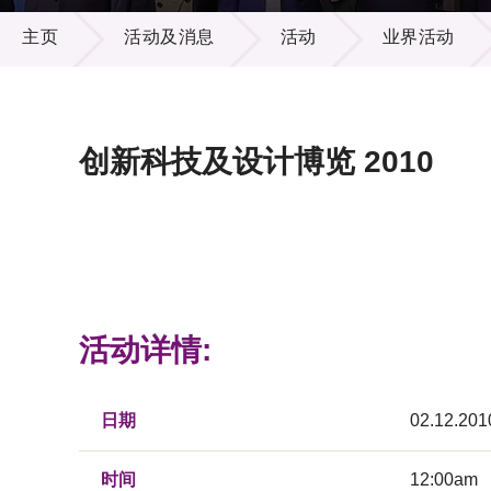
活动及消息
供应商
项目资
主页
活动及消息
活动
业界活动
多媒体
出版刊
就业机
项目伙
联络我
创新科技及设计博览 2010
活动详情:
日期
02.12.201
时间
12:00am