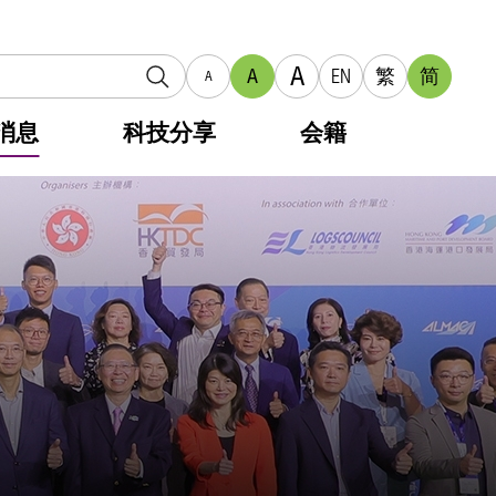
A
A
EN
繁
简
A
消息
科技分享
会籍