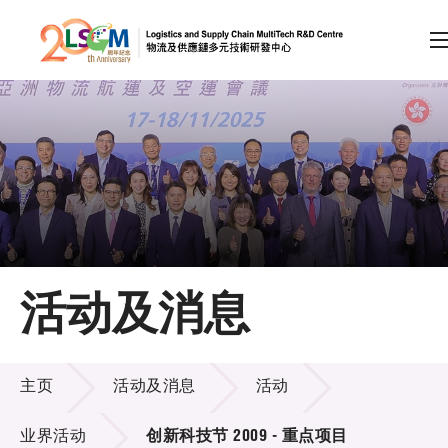
A
A
EN
繁
简
A
跳到内容（按回车键）
会员登录
主页
活动及消息
关于LSCM
活动及消息
技术商品化
主页
活动及消息
活动
项目及资助计划
业界活动
创新科技节 2009 - 重点项目