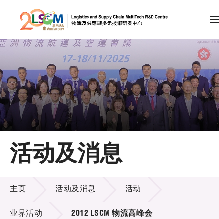
A
A
EN
繁
简
A
跳到内容（按回车键）
会员登录
主页
活动及消息
关于LSCM
活动及消息
技术商品化
主页
活动及消息
活动
项目及资助计划
业界活动
2012 LSCM 物流高峰会