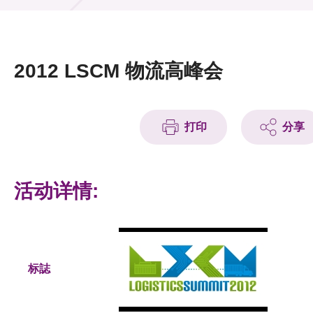
活动及消息
活动
2012 LSCM 物流高峰会
奖项
新闻中心
打印
分享
资讯中心
科技分享
活动详情:
会籍
标誌