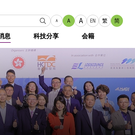
A
A
EN
繁
简
A
消息
科技分享
会籍