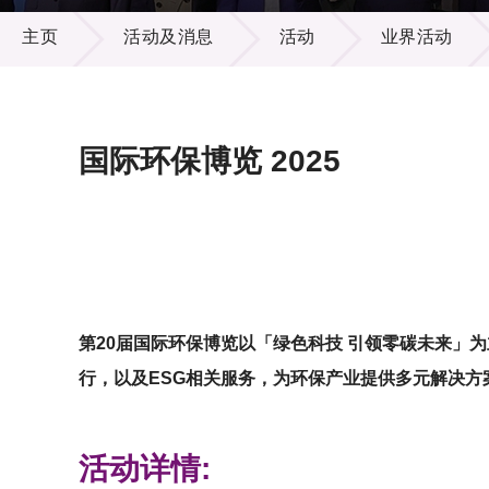
活动及消息
供应商
项目资
主页
活动及消息
活动
业界活动
多媒体
出版刊
就业机
项目伙
联络我
国际环保博览 2025
第
20
届国际环保博览以「绿色科技
引领零碳未来」为
行，以及
ESG
相关服务，为环保产业提供多元解决方
活动详情: