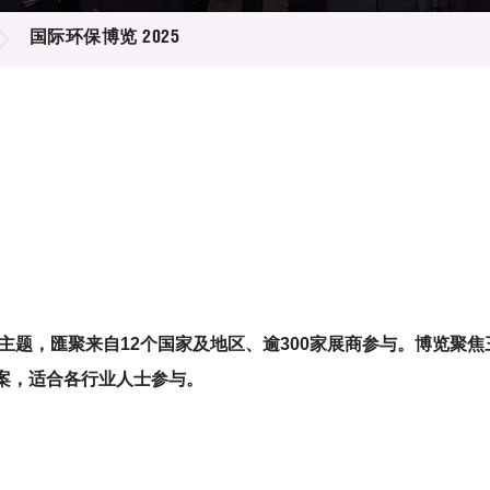
登记
料库
国际环保博览 2025
物
会
伴
们
主题，匯聚来自
12
个国家及地区、逾
300
家展商参与。
博览聚焦
案，适合各行业人士参与。