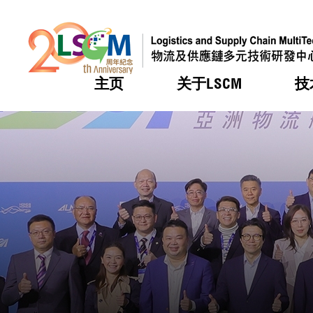
主页
关于LSCM
技
跳到内容（按回车键）
热门
热门
热门
热门
热门
机构简
服务
合作计
活动
会籍及
愿景及
LSCM 
可获授
研发重
登记会
奖项
奖项
奖项
奖项
奖项
服务范
业界活
LSCM 动向
LSCM 动向
LSCM 动向
LSCM 动向
LSCM 动向
应用于
资助计
会员列
组织架
奖项
资助计
重点项
会员登
组织架
新闻中
税务优
董事局
申请
研究顾
媒体报
评审
新闻稿
招标通
征求研
资讯中