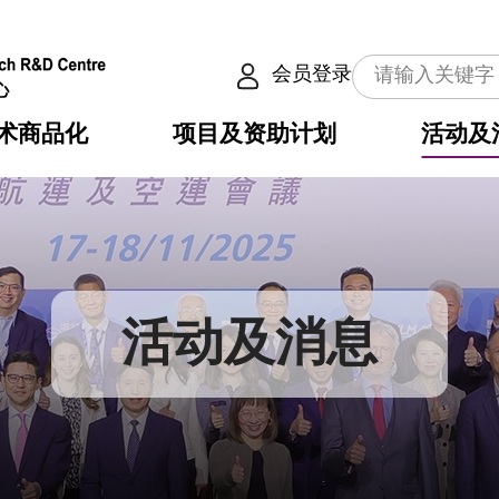
会员登录
术商品化
项目及资助计划
活动及
介
划
服务
使命
动向
权之技术
点
籍
畴
动
公共服务之创新技术
划
表
构
活动及消息
划
目
入
构
心
惠
问
导
告
发项目计划书
心