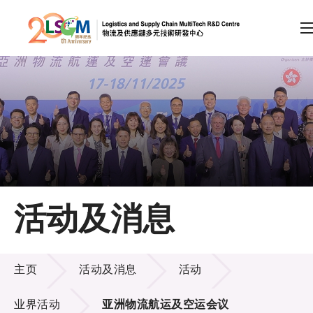
A
A
EN
繁
简
A
跳到内容（按回车键）
会员登录
主页
活动及消息
关于LSCM
活动及消息
技术商品化
主页
活动及消息
活动
项目及资助计划
业界活动
亚洲物流航运及空运会议