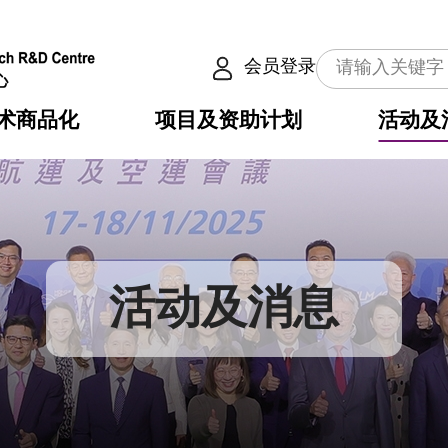
会员登录
术商品化
项目及资助计划
活动及
介
划
服务
使命
动向
权之技术
点
籍
畴
动
公共服务之创新技术
划
表
构
活动及消息
划
目
入
构
心
惠
问
导
告
发项目计划书
心