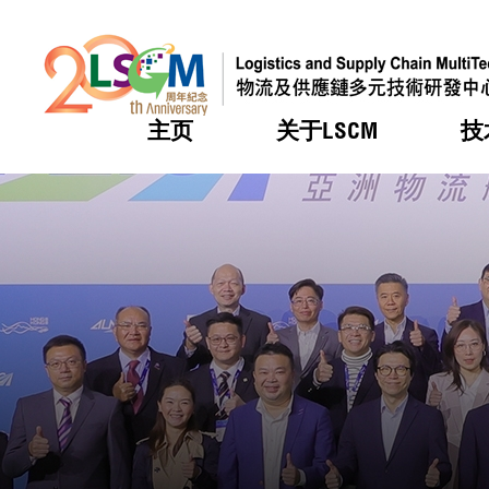
主页
关于LSCM
技
跳到内容（按回车键）
热门
热门
热门
热门
热门
机构简
服务
合作计
活动
会籍及
愿景及
LSCM 
可获授
研发重
登记会
奖项
奖项
奖项
奖项
奖项
服务范
业界活
LSCM 动向
LSCM 动向
LSCM 动向
LSCM 动向
LSCM 动向
应用于
资助计
会员列
组织架
奖项
资助计
重点项
会员登
组织架
新闻中
税务优
董事局
申请
研究顾
媒体报
评审
新闻稿
招标通
征求研
资讯中