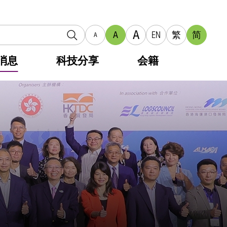
A
A
EN
繁
简
A
消息
科技分享
会籍