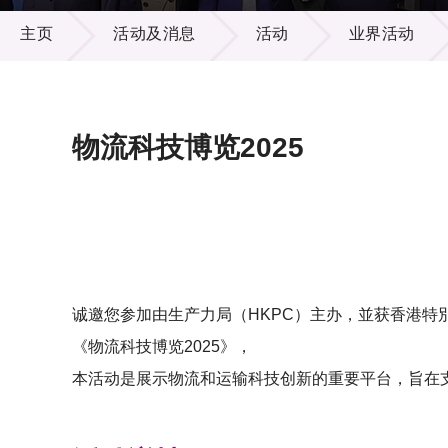
活动及消息
供应商
项目资
主页
活动及消息
活动
业界活动
多媒体
出版刊
就业机
项目伙
联络我
物流科技博览2025
诚邀您参加由生产力局（HKPC）主办，並获香港特
《物流科技博览2025》，
本活动是展示物流和运输科技创新的重要平台，旨在