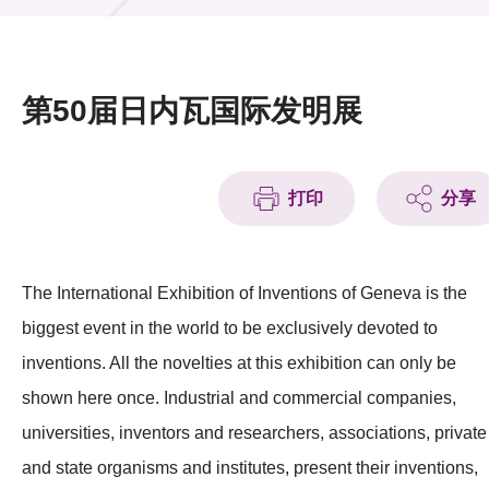
活动及消息
活动
第50届日内瓦国际发明展
奖项
新闻中心
打印
分享
资讯中心
科技分享
The International Exhibition of Inventions of Geneva is the
biggest event in the world to be exclusively devoted to
会籍
inventions. All the novelties at this exhibition can only be
shown here once. Industrial and commercial companies,
universities, inventors and researchers, associations, private
and state organisms and institutes, present their inventions,