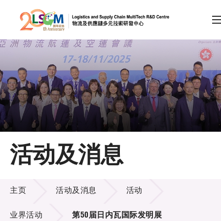
A
A
EN
繁
简
A
跳到内容（按回车键）
会员登录
主页
活动及消息
关于LSCM
活动及消息
技术商品化
主页
活动及消息
活动
项目及资助计划
业界活动
第50届日内瓦国际发明展