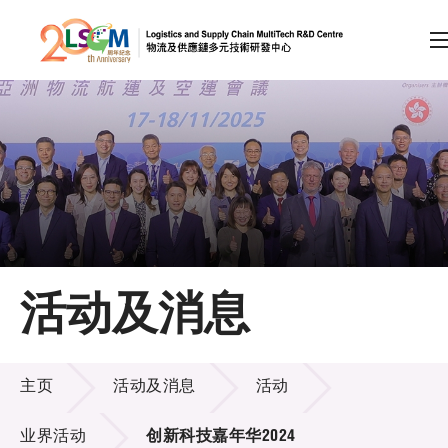
A
A
EN
繁
简
A
跳到内容（按回车键）
会员登录
主页
活动及消息
关于LSCM
活动及消息
技术商品化
主页
活动及消息
活动
项目及资助计划
业界活动
创新科技嘉年华2024