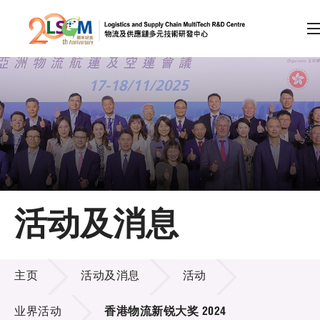
A
A
EN
繁
简
A
跳到内容（按回车键）
会员登录
主页
活动及消息
关于LSCM
活动及消息
技术商品化
主页
活动及消息
活动
项目及资助计划
业界活动
香港物流新锐大奖 2024