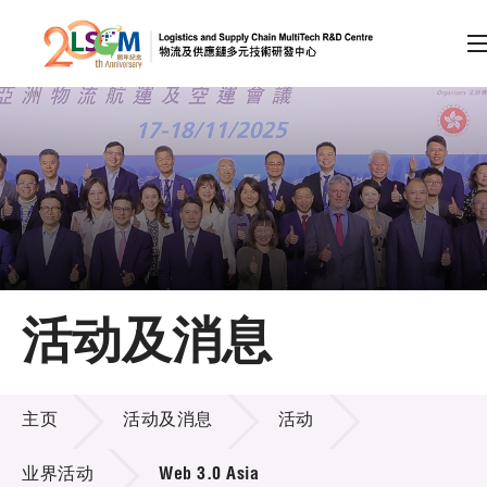
A
A
EN
繁
简
A
跳到内容（按回车键）
会员登录
主页
活动及消息
关于LSCM
活动及消息
技术商品化
主页
活动及消息
活动
项目及资助计划
业界活动
Web 3.0 Asia