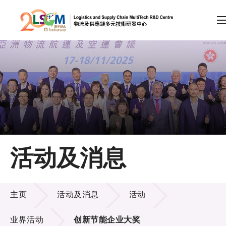
A
A
EN
繁
简
A
跳到内容（按回车键）
会员登录
主页
活动及消息
关于LSCM
活动及消息
技术商品化
主页
活动及消息
活动
项目及资助计划
业界活动
创新节能企业大奖