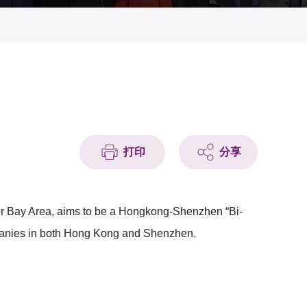
打印
分享
er Bay Area, aims to be a Hongkong-Shenzhen “Bi-
mpanies in both Hong Kong and Shenzhen.