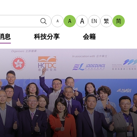
A
A
EN
繁
简
A
消息
科技分享
会籍