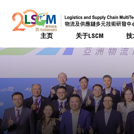
主页
关于LSCM
技
跳到内容（按回车键）
热门
热门
热门
热门
热门
机构简
服务
合作计
活动
会籍及
愿景及
LSCM 
可获授
研发重
登记会
奖项
奖项
奖项
奖项
奖项
服务范
业界活
LSCM 动向
LSCM 动向
LSCM 动向
LSCM 动向
LSCM 动向
应用于
资助计
会员列
组织架
奖项
资助计
重点项
会员登
组织架
新闻中
税务优
董事局
申请
研究顾
媒体报
评审
新闻稿
招标通
征求研
资讯中