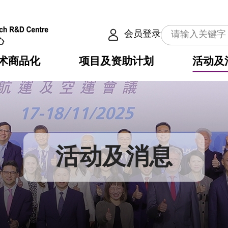
会员登录
术商品化
项目及资助计划
活动及
介
划
服务
使命
动向
权之技术
点
籍
畴
动
公共服务之创新技术
划
表
构
活动及消息
划
目
入
构
心
惠
问
导
告
发项目计划书
心