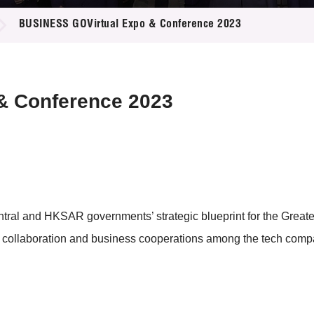
登记
料库
BUSINESS GOVirtual Expo & Conference 2023
物
会
伴
们
& Conference 2023
tral and HKSAR governments’ strategic blueprint for the Great
gy collaboration and business cooperations among the tech co