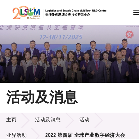
A
A
EN
繁
简
A
跳到内容（按回车键）
会员登录
主页
活动及消息
关于LSCM
活动及消息
技术商品化
主页
活动及消息
活动
项目及资助计划
业界活动
2022 第四届 全球产业数字经济大会