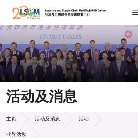
A
A
EN
繁
简
A
跳到内容（按回车键）
会员登录
主页
活动及消息
关于LSCM
活动及消息
技术商品化
主页
活动及消息
活动
项目及资助计划
业界活动