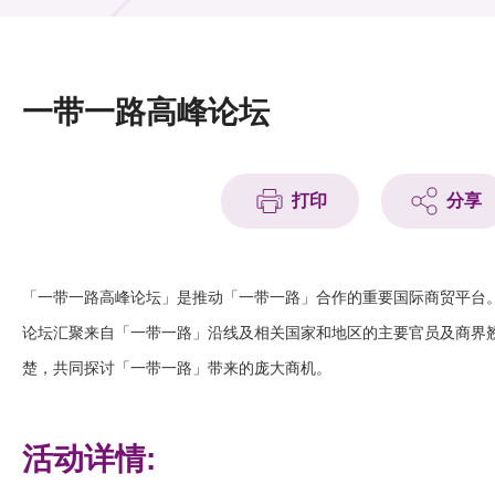
活动及消息
活动
一带一路高峰论坛
奖项
新闻中心
打印
分享
资讯中心
科技分享
「
一带一路高峰论坛
」
是推动
「
一带一路
」
合作的重要国际商贸平台
论坛汇聚来自
「
一带一路
」
沿线及相关国家和地区的主要官员及商界
会籍
楚，共同探讨
「
一带一路
」
带来的庞大商机。
活动详情: