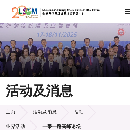
A
A
EN
繁
简
A
跳到内容（按回车键）
会员登录
主页
活动及消息
关于LSCM
活动及消息
技术商品化
主页
活动及消息
活动
项目及资助计划
业界活动
一带一路高峰论坛