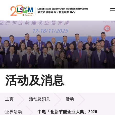
A
A
EN
繁
简
A
跳到内容（按回车键）
会员登录
主页
活动及消息
关于LSCM
活动及消息
技术商品化
主页
活动及消息
活动
项目及资助计划
业界活动
中电「创新节能企业大奬」2020