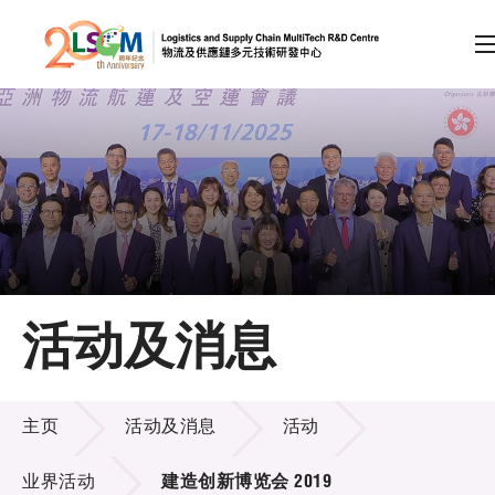
A
A
EN
繁
简
A
跳到内容（按回车键）
会员登录
主页
活动及消息
关于LSCM
活动及消息
技术商品化
主页
活动及消息
活动
项目及资助计划
业界活动
建造创新博览会 2019