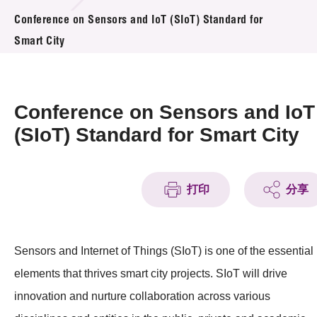
活动及消息
Conference on Sensors and IoT (SIoT) Standard for
Smart City
活动
奖项
Conference on Sensors and IoT
新闻中心
(SIoT) Standard for Smart City
资讯中心
科技分享
打印
分享
会籍
Sensors and Internet of Things (SIoT) is one of the essential
elements that thrives smart city projects. SIoT will drive
innovation and nurture collaboration across various