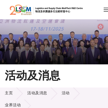
A
A
EN
繁
简
A
跳到内容（按回车键）
会员登录
主页
活动及消息
关于LSCM
活动及消息
技术商品化
主页
活动及消息
活动
项目及资助计划
业界活动