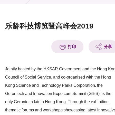
活动及消息
活动
乐龄科技博览暨高峰会2019
奖项
新闻中心
打印
分享
资讯中心
科技分享
Jointly hosted by the HKSAR Government and the Hong Ko
Council of Social Service, and co-organised with the Hong
会籍
Kong Science and Technology Parks Corporation, the
Gerontech and Innovation Expo cum Summit (GIES), is the
only Gerontech fair in Hong Kong. Through the exhibition,
thematic forums and workshops showcasing latest innovativ