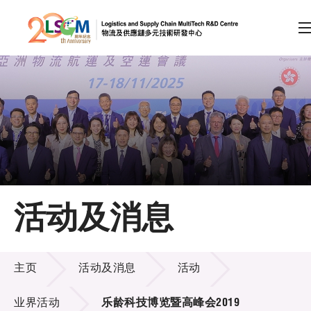
A
A
EN
繁
简
A
跳到内容（按回车键）
会员登录
主页
活动及消息
关于LSCM
活动及消息
技术商品化
主页
活动及消息
活动
项目及资助计划
业界活动
乐龄科技博览暨高峰会2019