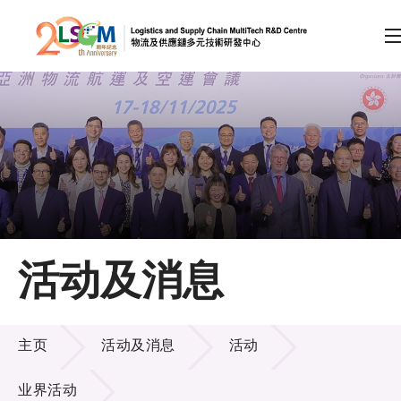
A
A
EN
繁
简
A
跳到内容（按回车键）
会员登录
主页
活动及消息
关于LSCM
活动及消息
技术商品化
主页
活动及消息
活动
项目及资助计划
业界活动