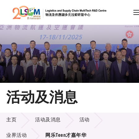
A
A
EN
繁
简
A
跳到内容（按回车键）
会员登录
主页
活动及消息
关于LSCM
活动及消息
技术商品化
主页
活动及消息
活动
项目及资助计划
业界活动
网乐Teen才嘉年华