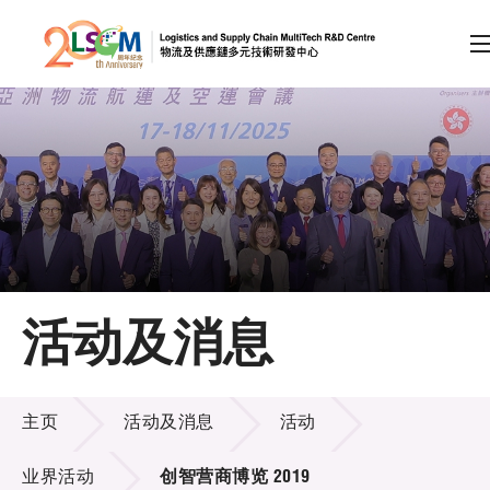
A
A
EN
繁
简
A
跳到内容（按回车键）
会员登录
主页
活动及消息
关于LSCM
活动及消息
技术商品化
主页
活动及消息
活动
项目及资助计划
业界活动
创智营商博览 2019