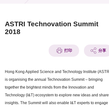
活动及消息
活动
ASTRI Technovation Summit
奖项
2018
新闻中心
打印
分享
资讯中心
科技分享
Hong Kong Applied Science and Technology Institute (ASTR
会籍
is organising the annual Technovation Summit – bringing
together the brightest minds from the Innovation and
Technology (I&T) ecosystem to explore new ideas and share
insights. The Summit will also enable I&T experts to engage