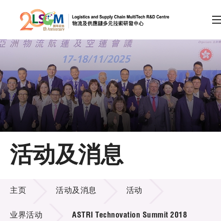
A
A
EN
繁
简
A
跳到内容（按回车键）
会员登录
主页
活动及消息
关于LSCM
活动及消息
技术商品化
主页
活动及消息
活动
项目及资助计划
业界活动
ASTRI Technovation Summit 2018