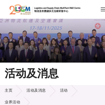
A
A
EN
繁
简
A
跳到内容（按回车键）
会员登录
主页
活动及消息
关于LSCM
活动及消息
技术商品化
主页
活动及消息
活动
项目及资助计划
业界活动