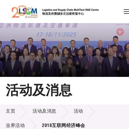
A
A
EN
繁
简
A
跳到内容（按回车键）
会员登录
主页
活动及消息
关于LSCM
活动及消息
技术商品化
主页
活动及消息
活动
项目及资助计划
业界活动
2018互联网经济峰会