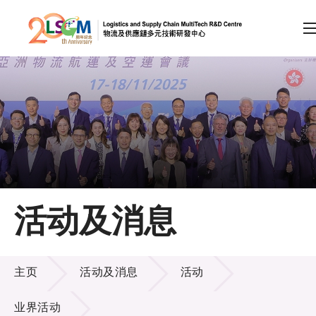
A
A
EN
繁
简
A
跳到内容（按回车键）
会员登录
主页
活动及消息
关于LSCM
活动及消息
技术商品化
主页
活动及消息
活动
项目及资助计划
业界活动