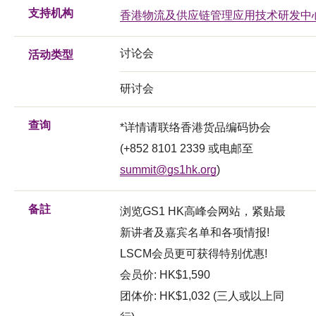
支持机构
香港物流及供应链管理应用技术研发中
讨论会
活动类型
研讨会
查询
*详情请联络香港货品编码协会
(+852 8101 2339 或电邮至
summit@gs1hk.org
)
备註
浏览GS1 HK高峰会网站，紧贴最
新讲者及嘉宾名单和各项情报!
LSCM会员更可获得特别优惠!
会员价: HK$1,590
团体价: HK$1,032 (三人或以上同