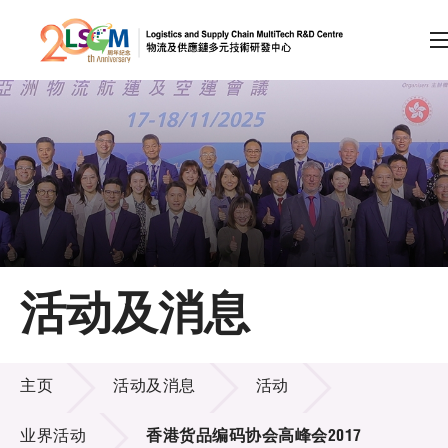
A
A
EN
繁
简
A
跳到内容（按回车键）
会员登录
主页
活动及消息
关于LSCM
活动及消息
技术商品化
主页
活动及消息
活动
项目及资助计划
业界活动
香港货品编码协会高峰会2017