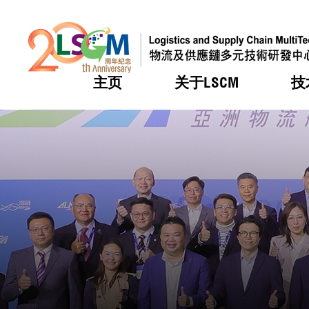
主页
关于LSCM
技
跳到内容（按回车键）
热门
热门
热门
热门
热门
机构简
服务
合作计
活动
会籍及
愿景及
LSCM 
可获授
研发重
登记会
奖项
奖项
奖项
奖项
奖项
服务范
业界活
LSCM 动向
LSCM 动向
LSCM 动向
LSCM 动向
LSCM 动向
应用于
资助计
会员列
组织架
奖项
资助计
重点项
会员登
组织架
新闻中
税务优
董事局
申请
研究顾
媒体报
评审
新闻稿
招标通
征求研
资讯中