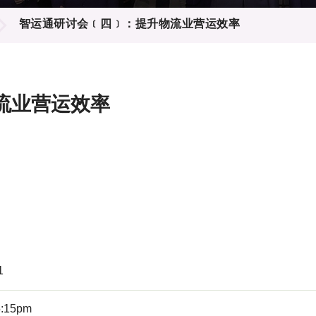
登记
料库
智运通研讨会﹝四﹞：提升物流业营运效率
物
会
伴
们
流业营运效率
1
5:15pm