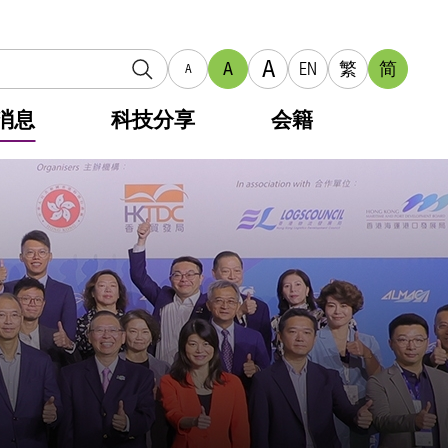
A
A
EN
繁
简
A
消息
科技分享
会籍