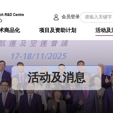
会员登录
术商品化
项目及资助计划
活动及
介
划
服务
使命
动向
权之技术
点
籍
畴
动
公共服务之创新技术
划
表
构
活动及消息
划
目
入
构
心
惠
问
导
告
发项目计划书
心