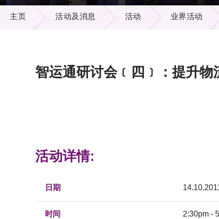
活动及消息
供应商
项目资
主页
活动及消息
活动
业界活动
多媒体
出版刊
就业机
项目伙
联络我
智运通研讨会﹝四﹞：提升物
活动详情:
日期
14.10.201
时间
2:30pm - 