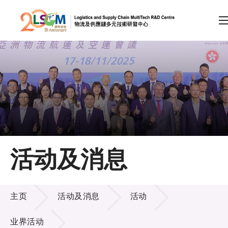
A
A
EN
繁
简
A
跳到内容（按回车键）
会员登录
主页
活动及消息
关于LSCM
活动及消息
技术商品化
主页
活动及消息
活动
项目及资助计划
业界活动