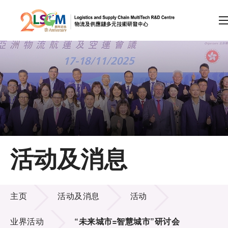
A
A
EN
繁
简
A
跳到内容（按回车键）
会员登录
主页
活动及消息
关于LSCM
活动及消息
技术商品化
主页
活动及消息
活动
项目及资助计划
业界活动
“未来城市=智慧城市”研讨会