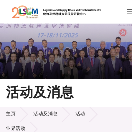
A
A
EN
繁
简
A
跳到内容（按回车键）
会员登录
主页
活动及消息
关于LSCM
活动及消息
技术商品化
主页
活动及消息
活动
项目及资助计划
业界活动