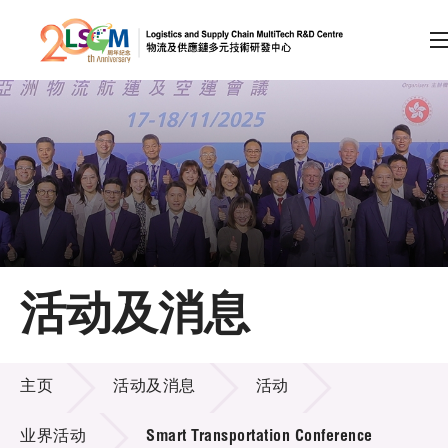
A
A
EN
繁
简
A
跳到内容（按回车键）
会员登录
主页
活动及消息
关于LSCM
活动及消息
技术商品化
主页
活动及消息
活动
项目及资助计划
业界活动
Smart Transportation Conference