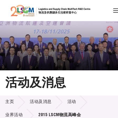
A
A
EN
繁
简
A
跳到内容（按回车键）
会员登录
主页
活动及消息
关于LSCM
活动及消息
技术商品化
主页
活动及消息
活动
项目及资助计划
业界活动
2015 LSCM物流高峰会