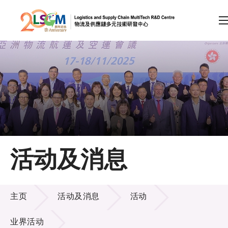
A
A
EN
繁
简
A
跳到内容（按回车键）
会员登录
主页
活动及消息
关于LSCM
活动及消息
技术商品化
主页
活动及消息
活动
项目及资助计划
业界活动