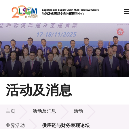
A
A
EN
繁
简
A
跳到内容（按回车键）
会员登录
主页
活动及消息
关于LSCM
活动及消息
技术商品化
主页
活动及消息
活动
项目及资助计划
业界活动
供应链与财务表现论坛