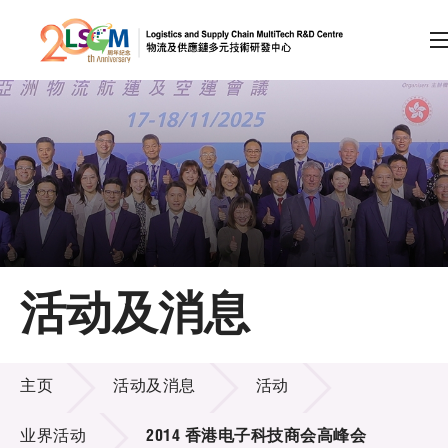
A
A
EN
繁
简
A
跳到内容（按回车键）
会员登录
主页
活动及消息
关于LSCM
活动及消息
技术商品化
主页
活动及消息
活动
项目及资助计划
业界活动
2014 香港电子科技商会高峰会