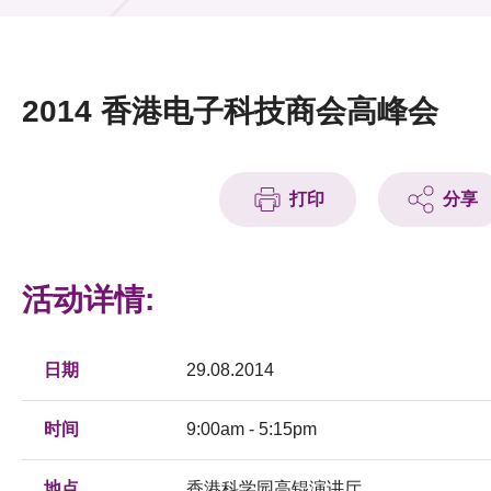
活动及消息
活动
2014 香港电子科技商会高峰会
奖项
新闻中心
打印
分享
资讯中心
科技分享
活动详情:
会籍
日期
29.08.2014
时间
9:00am - 5:15pm
地点
香港科学园高锟演讲厅