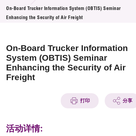
活动及消息
On-Board Trucker Information System (OBTIS) Seminar
Enhancing the Security of Air Freight
活动
奖项
On-Board Trucker Information
新闻中心
System (OBTIS) Seminar
Enhancing the Security of Air
资讯中心
Freight
科技分享
会籍
打印
分享
活动详情: