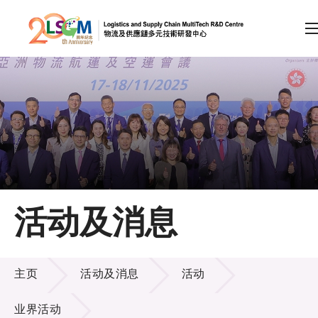
A
A
EN
繁
简
A
跳到内容（按回车键）
会员登录
主页
活动及消息
关于LSCM
活动及消息
技术商品化
主页
活动及消息
活动
项目及资助计划
业界活动