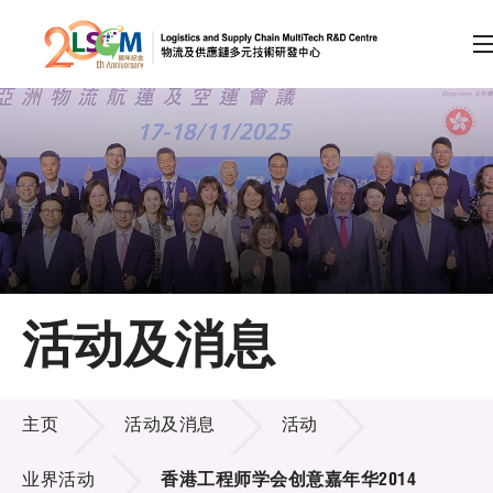
A
A
EN
繁
简
A
跳到内容（按回车键）
会员登录
主页
活动及消息
关于LSCM
活动及消息
技术商品化
主页
活动及消息
活动
项目及资助计划
业界活动
香港工程师学会创意嘉年华2014