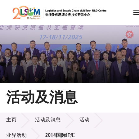
A
A
EN
繁
简
A
跳到内容（按回车键）
会员登录
主页
活动及消息
关于LSCM
活动及消息
技术商品化
主页
活动及消息
活动
项目及资助计划
业界活动
2014国际IT汇