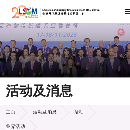
A
A
EN
繁
简
A
跳到内容（按回车键）
会员登录
主页
活动及消息
关于LSCM
活动及消息
技术商品化
主页
活动及消息
活动
项目及资助计划
业界活动