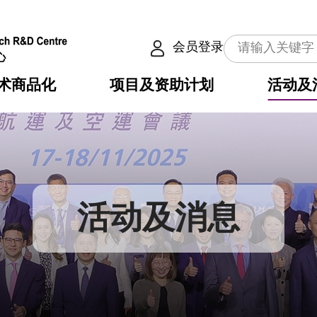
会员登录
术商品化
项目及资助计划
活动及
介
划
服务
使命
动向
权之技术
点
籍
畴
动
公共服务之创新技术
划
表
构
活动及消息
划
目
入
构
心
惠
问
导
告
发项目计划书
心