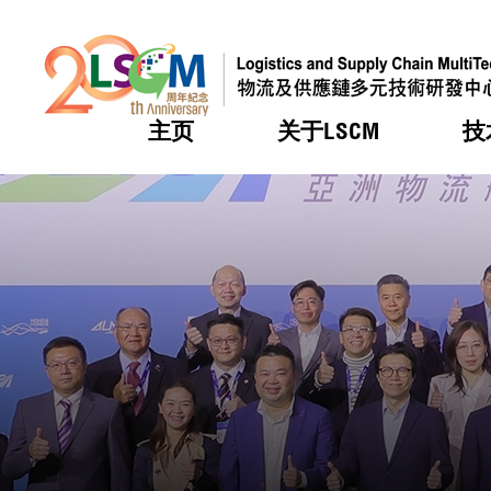
主页
关于LSCM
技
跳到内容（按回车键）
热门
热门
热门
热门
热门
机构简
服务
合作计
活动
会籍及
愿景及
LSCM 
可获授
研发重
登记会
奖项
奖项
奖项
奖项
奖项
服务范
业界活
LSCM 动向
LSCM 动向
LSCM 动向
LSCM 动向
LSCM 动向
应用于
资助计
会员列
组织架
奖项
资助计
重点项
会员登
组织架
新闻中
税务优
董事局
申请
研究顾
媒体报
评审
新闻稿
招标通
征求研
资讯中