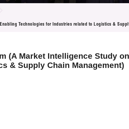
登记
料库
物
会
伴
Enabling Technologies for Industries related to Logistics & Sup
们
m (A Market Intelligence Study on
tics & Supply Chain Management)