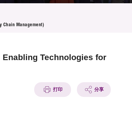
ply Chain Management)
 Enabling Technologies for
打印
分享