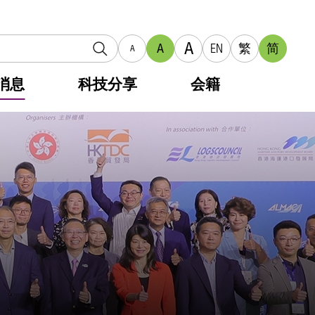
A
A
EN
繁
简
A
消息
科技分享
会籍