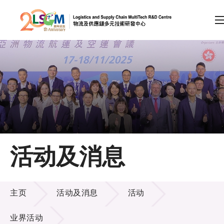
A
A
EN
繁
简
A
跳到内容（按回车键）
会员登录
主页
活动及消息
关于LSCM
活动及消息
技术商品化
主页
活动及消息
活动
项目及资助计划
业界活动