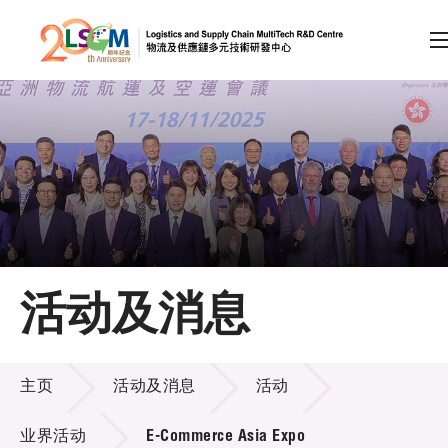
A
A
EN
繁
简
A
跳到内容（按回车键）
会员登录
主页
活动及消息
关于LSCM
活动及消息
技术商品化
主页
活动及消息
活动
项目及资助计划
业界活动
E-Commerce Asia Expo