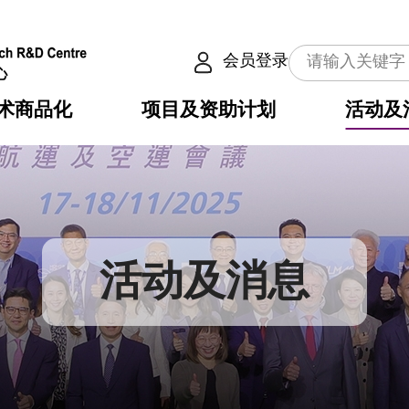
会员登录
术商品化
项目及资助计划
活动及
介
划
服务
使命
动向
权之技术
点
籍
畴
动
公共服务之创新技术
划
表
构
活动及消息
划
目
入
构
心
惠
问
导
告
发项目计划书
心