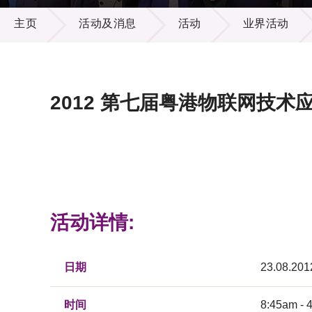
活动及消息
供应商
项目资
主页
活动及消息
活动
业界活动
多媒体
出版刊
就业机
项目伙
联络我
2012 第七届粤港物联网技术
活动详情:
日期
23.08.201
时间
8:45am - 