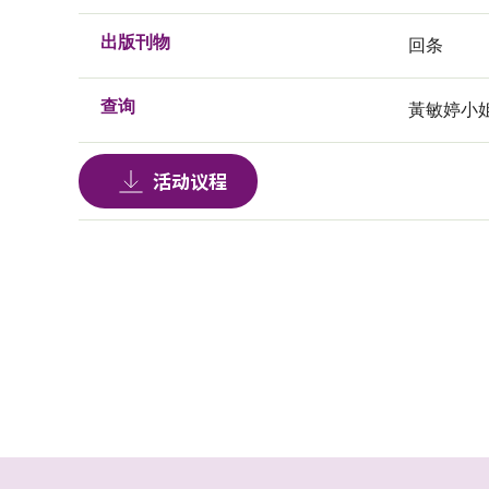
出版刊物
回条
查询
黃敏婷小姐, 
活动议程