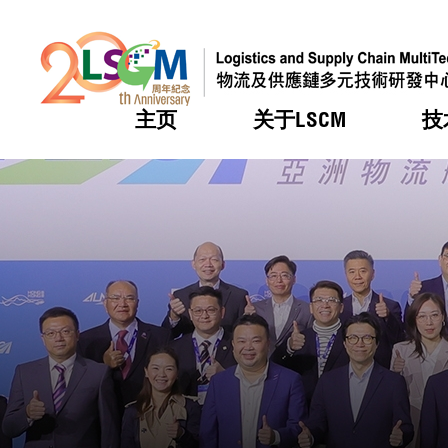
主页
关于LSCM
技
跳到内容（按回车键）
热门
热门
热门
热门
热门
机构简
服务
合作计
活动
会籍及
愿景及
LSCM 
可获授
研发重
登记会
奖项
奖项
奖项
奖项
奖项
服务范
业界活
LSCM 动向
LSCM 动向
LSCM 动向
LSCM 动向
LSCM 动向
应用于
资助计
会员列
组织架
奖项
资助计
重点项
会员登
组织架
新闻中
税务优
董事局
申请
研究顾
媒体报
评审
新闻稿
招标通
征求研
资讯中