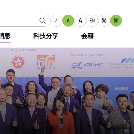
A
A
EN
繁
简
A
消息
科技分享
会籍