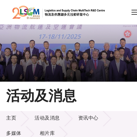
A
A
EN
繁
简
A
跳到内容（按回车键）
会员登录
主页
活动及消息
关于LSCM
活动及消息
技术商品化
主页
活动及消息
资讯中心
项目及资助计划
多媒体
相片库