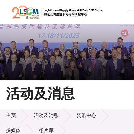
A
A
EN
繁
简
A
跳到内容（按回车键）
会员登录
主页
活动及消息
关于LSCM
活动及消息
技术商品化
主页
活动及消息
资讯中心
项目及资助计划
多媒体
相片库