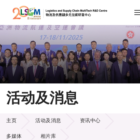
A
A
EN
繁
简
A
跳到内容（按回车键）
会员登录
主页
活动及消息
关于LSCM
活动及消息
技术商品化
主页
活动及消息
资讯中心
项目及资助计划
多媒体
相片库